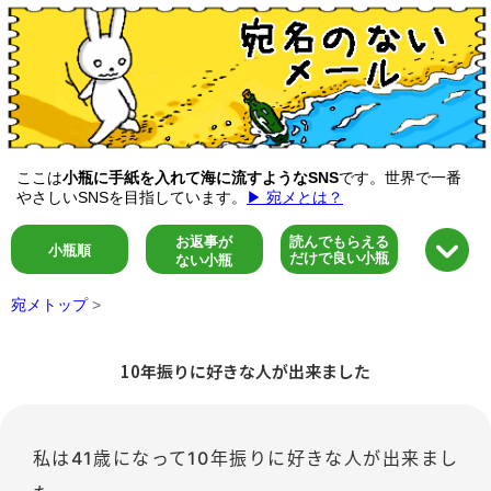
ここは
小瓶に手紙を入れて海に流すようなSNS
です。世界で一番
やさしいSNSを目指しています。
▶ 宛メとは？
お返事が
読んでもらえる
小瓶順
だけで良い小瓶
ない小瓶
宛メトップ
>
10年振りに好きな人が出来ました
私は41歳になって10年振りに好きな人が出来まし