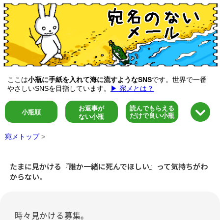
ここは
小瓶に手紙を入れて海に流すようなSNS
です。世界で一番
やさしいSNSを目指しています。
▶ 宛メとは？
お返事が
読んでもらえる
小瓶順
だけで良い小瓶
ない小瓶
宛メトップ
>
たまに見かける『誰か一緒に死んでほしい』って気持ちがわ
からない。
時々見かける募集。