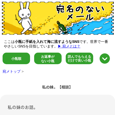
ここは
小瓶に手紙を入れて海に流すようなSNS
です。世界で一番
やさしいSNSを目指しています。
▶ 宛メとは？
お返事が
読んでもらえる
小瓶順
だけで良い小瓶
ない小瓶
宛メトップ
>
私の妹。【相談】
私の妹のお話。