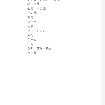
話・言葉
心霊・不思議
その他
家電
スポーツ
犯罪
ファッション
旅行
ゲーム
子育て
演劇・芝居・舞台
文房具