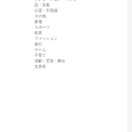
話・言葉
心霊・不思議
その他
家電
スポーツ
犯罪
ファッション
旅行
ゲーム
子育て
演劇・芝居・舞台
文房具