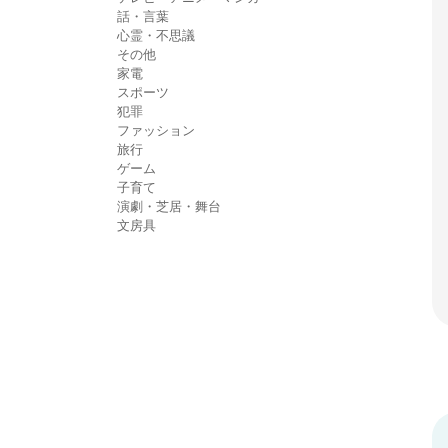
話・言葉
心霊・不思議
その他
家電
スポーツ
犯罪
ファッション
旅行
ゲーム
子育て
演劇・芝居・舞台
文房具