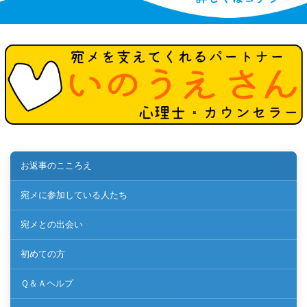
お返事のこころえ
宛メに参加している人たち
宛メとの出会い
初めての方
Ｑ＆Ａヘルプ