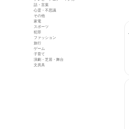
話・言葉
心霊・不思議
その他
家電
スポーツ
犯罪
ファッション
旅行
ゲーム
子育て
演劇・芝居・舞台
文房具