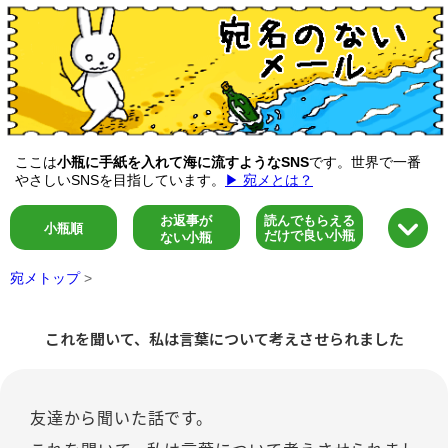
ここは
小瓶に手紙を入れて海に流すようなSNS
です。世界で一番
やさしいSNSを目指しています。
▶ 宛メとは？
お返事が
読んでもらえる
小瓶順
だけで良い小瓶
ない小瓶
宛メトップ
>
これを聞いて、私は言葉について考えさせられました
友達から聞いた話です。