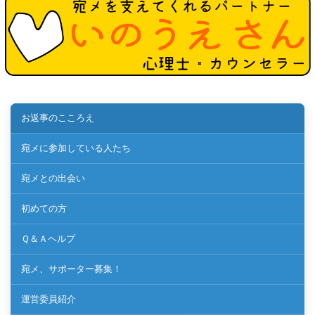
お返事のこころえ
宛メに参加している人たち
宛メとの出会い
初めての方
Ｑ＆Ａヘルプ
宛メ、サポーター募集！
運営委員紹介