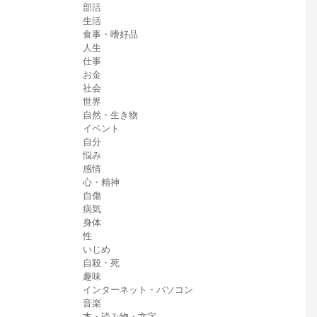
部活
生活
食事・嗜好品
人生
仕事
お金
社会
世界
自然・生き物
イベント
自分
悩み
感情
心・精神
自傷
病気
身体
性
いじめ
自殺・死
趣味
インターネット・パソコン
音楽
本・読み物・文字