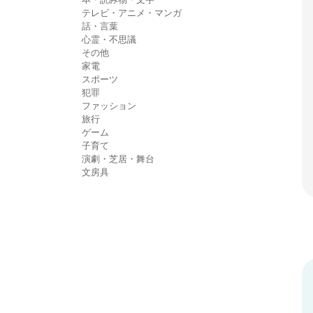
テレビ・アニメ・マンガ
話・言葉
心霊・不思議
その他
家電
スポーツ
犯罪
ファッション
旅行
ゲーム
子育て
演劇・芝居・舞台
文房具