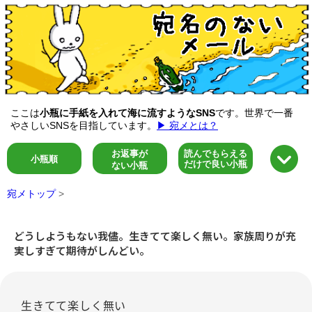
ここは
小瓶に手紙を入れて海に流すようなSNS
です。世界で一番
やさしいSNSを目指しています。
▶ 宛メとは？
お返事が
読んでもらえる
小瓶順
だけで良い小瓶
ない小瓶
宛メトップ
>
どうしようもない我儘。生きてて楽しく無い。家族周りが充
実しすぎて期待がしんどい。
生きてて楽しく無い