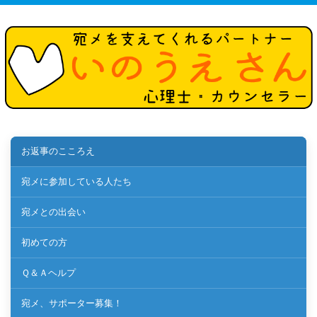
お返事のこころえ
宛メに参加している人たち
宛メとの出会い
初めての方
Ｑ＆Ａヘルプ
宛メ、サポーター募集！