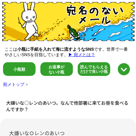
ここは
小瓶に手紙を入れて海に流すようなSNS
です。世界で一番
やさしいSNSを目指しています。
▶ 宛メとは？
お返事が
読んでもらえる
小瓶順
だけで良い小瓶
ない小瓶
宛メトップ
>
大嫌いな○レンのあいつ。なんで他部署に来てお昼を食べる
んですか？
大嫌いな○レンのあいつ