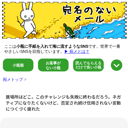
ここは
小瓶に手紙を入れて海に流すようなSNS
です。世界で一番
やさしいSNSを目指しています。
▶ 宛メとは？
お返事が
読んでもらえる
小瓶順
だけで良い小瓶
ない小瓶
宛メトップ
>
居場所はどこ。このチャレンジも失敗に終わるだろう。ネガ
ティブになりたくないけど、否定され続け信用されない言動
につくづく疲れた