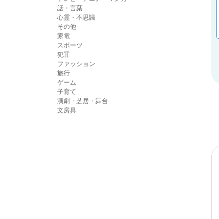
話・言葉
心霊・不思議
その他
家電
スポーツ
犯罪
ファッション
旅行
ゲーム
子育て
演劇・芝居・舞台
文房具