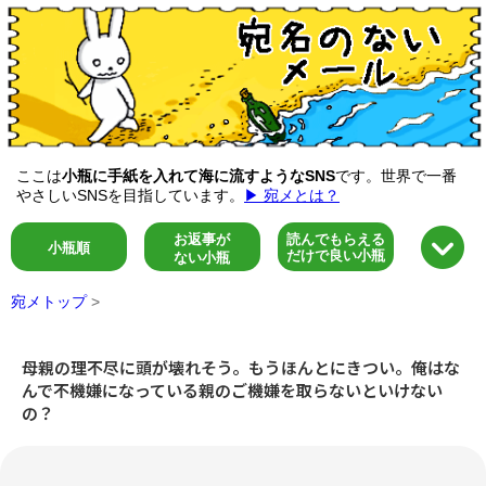
ここは
小瓶に手紙を入れて海に流すようなSNS
です。世界で一番
やさしいSNSを目指しています。
▶ 宛メとは？
お返事が
読んでもらえる
小瓶順
だけで良い小瓶
ない小瓶
宛メトップ
>
母親の理不尽に頭が壊れそう。もうほんとにきつい。俺はな
んで不機嫌になっている親のご機嫌を取らないといけない
の？