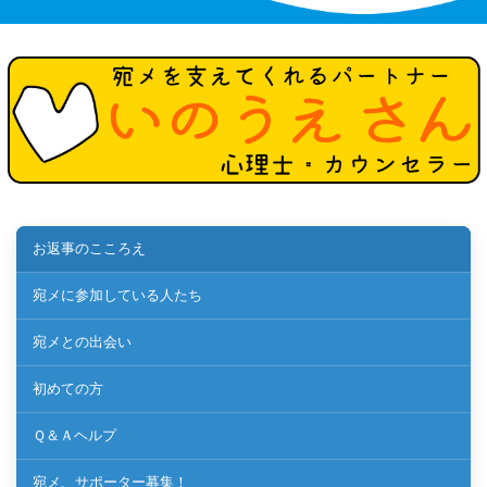
お返事のこころえ
宛メに参加している人たち
宛メとの出会い
初めての方
Ｑ＆Ａヘルプ
宛メ、サポーター募集！