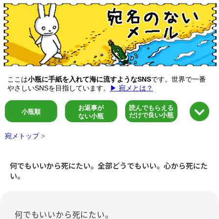
ここは
小瓶に手紙を入れて海に流すようなSNS
です。世界で一番
やさしいSNSを目指しています。
▶ 宛メとは？
お返事が
読んでもらえる
小瓶順
だけで良い小瓶
ない小瓶
宛メトップ
>
何でもいいから死にたい。全部どうでもいい。心から死にた
い。
何でもいいから死にたい。