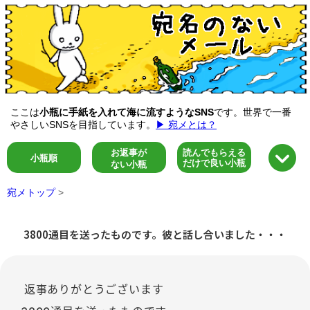
ここは
小瓶に手紙を入れて海に流すようなSNS
です。世界で一番
やさしいSNSを目指しています。
▶ 宛メとは？
お返事が
読んでもらえる
小瓶順
だけで良い小瓶
ない小瓶
宛メトップ
>
3800通目を送ったものです。彼と話し合いました・・・
返事ありがとうございます