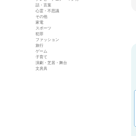
話・言葉
心霊・不思議
その他
家電
スポーツ
犯罪
ファッション
旅行
ゲーム
子育て
演劇・芝居・舞台
文房具