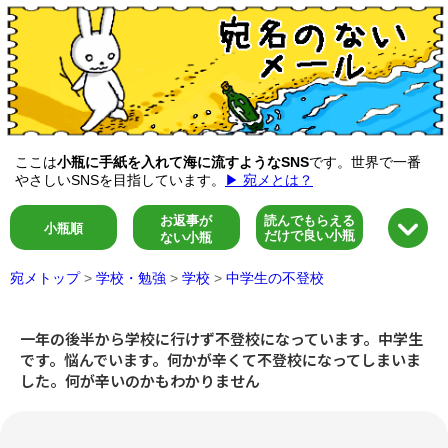
ここは
小瓶に手紙を入れて海に流すようなSNS
です。世界で一番
やさしいSNSを目指しています。
▶ 宛メとは？
お返事が
読んでもらえる
小瓶順
だけで良い小瓶
ない小瓶
宛メトップ
>
学校・勉強
>
学校
>
中学生の不登校
一年の後半から学校に行けず不登校になっています。中学生
です。悩んでいます。何かが辛くて不登校になってしまいま
した。何が辛いのかもわかりません