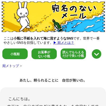
ここは
小瓶に手紙を入れて海に流すようなSNS
です。世界で一番
やさしいSNSを目指しています。
▶ 宛メとは？
お返事が
読んでもらえる
小瓶順
だけで良い小瓶
ない小瓶
宛メトップ
>
あたし、頼られることに 自信が無いの。
こんにちは。