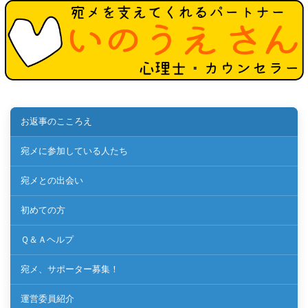
お返事のこころえ
宛メに参加している人たち
宛メとの出会い
初めての方
Ｑ＆Ａヘルプ
宛メ、サポーター募集！
運営委員紹介