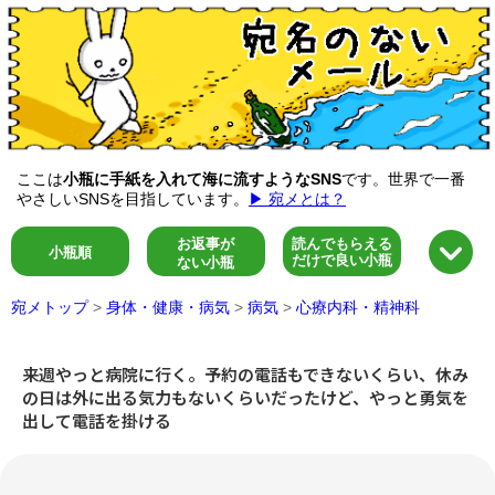
ここは
小瓶に手紙を入れて海に流すようなSNS
です。世界で一番
やさしいSNSを目指しています。
▶ 宛メとは？
お返事が
読んでもらえる
小瓶順
だけで良い小瓶
ない小瓶
宛メトップ
>
身体・健康・病気
>
病気
>
心療内科・精神科
来週やっと病院に行く。予約の電話もできないくらい、休み
の日は外に出る気力もないくらいだったけど、やっと勇気を
出して電話を掛ける