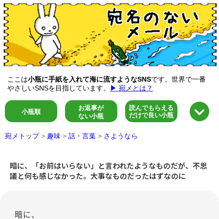
ここは
小瓶に手紙を入れて海に流すようなSNS
です。世界で一番
やさしいSNSを目指しています。
▶ 宛メとは？
お返事が
読んでもらえる
小瓶順
だけで良い小瓶
ない小瓶
宛メトップ
>
趣味
>
話・言葉
>
さようなら
暗に、「お前はいらない」と言われたようなものだが、不思
議と何も感じなかった。大事なものだったはずなのに
暗に、