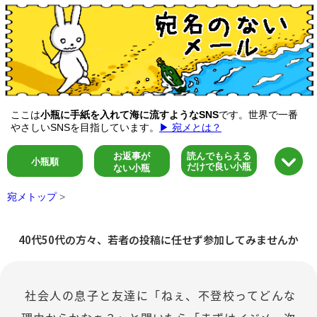
ここは
小瓶に手紙を入れて海に流すようなSNS
です。世界で一番
やさしいSNSを目指しています。
▶ 宛メとは？
お返事が
読んでもらえる
小瓶順
だけで良い小瓶
ない小瓶
宛メトップ
>
40代50代の方々、若者の投稿に任せず参加してみませんか
社会人の息子と友達に「ねぇ、不登校ってどんな