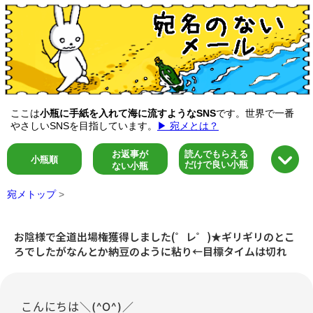
ここは
小瓶に手紙を入れて海に流すようなSNS
です。世界で一番
やさしいSNSを目指しています。
▶ 宛メとは？
お返事が
読んでもらえる
小瓶順
だけで良い小瓶
ない小瓶
宛メトップ
>
お陰様で全道出場権獲得しました(゜レ゜)★ギリギリのとこ
ろでしたがなんとか納豆のように粘り←目標タイムは切れ
こんにちは＼(^O^)／