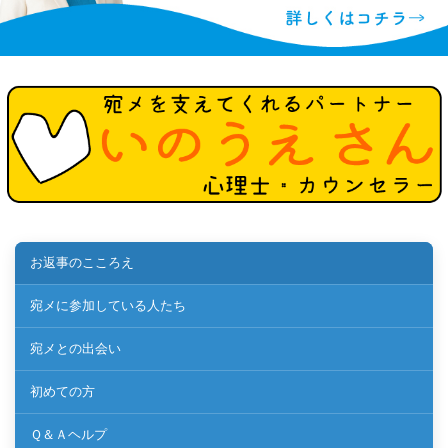
お返事のこころえ
宛メに参加している人たち
宛メとの出会い
初めての方
Ｑ＆Ａヘルプ