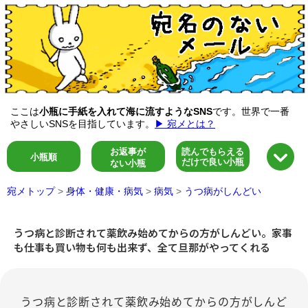
ここは
小瓶に手紙を入れて海に流すようなSNS
です。世界で一番
やさしいSNSを目指しています。
▶ 宛メとは？
お返事が
読んでもらえる
小瓶順
だけで良い小瓶
ない小瓶
宛メトップ
>
身体・健康・病気
>
病気
>
うつ病がしんどい
うつ病と診断されて薬飲み始めてからの方がしんどい。家事
も仕事も買い物も何も出来ず、全て旦那がやってくれる
うつ病と診断されて薬飲み始めてからの方がしんど