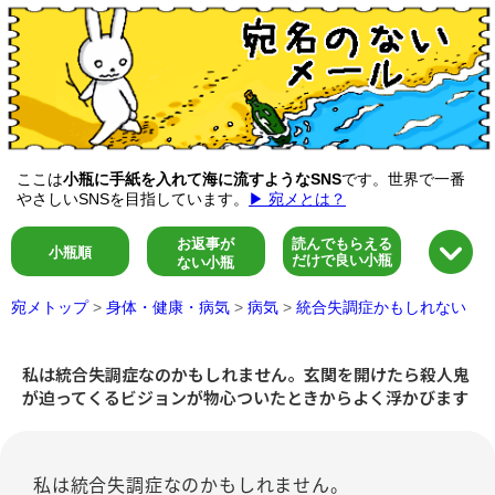
ここは
小瓶に手紙を入れて海に流すようなSNS
です。世界で一番
やさしいSNSを目指しています。
▶ 宛メとは？
お返事が
読んでもらえる
小瓶順
だけで良い小瓶
ない小瓶
宛メトップ
>
身体・健康・病気
>
病気
>
統合失調症かもしれない
私は統合失調症なのかもしれません。玄関を開けたら殺人鬼
が迫ってくるビジョンが物心ついたときからよく浮かびます
私は統合失調症なのかもしれません。