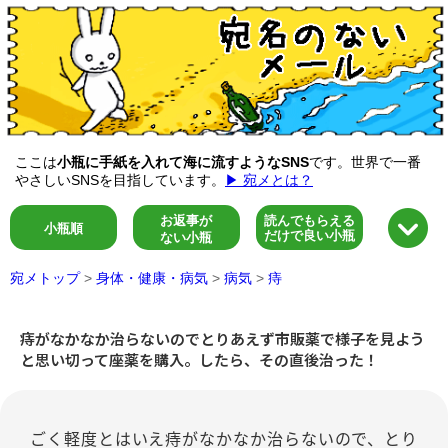
ここは
小瓶に手紙を入れて海に流すようなSNS
です。世界で一番
やさしいSNSを目指しています。
▶ 宛メとは？
お返事が
読んでもらえる
小瓶順
だけで良い小瓶
ない小瓶
宛メトップ
>
身体・健康・病気
>
病気
>
痔
痔がなかなか治らないのでとりあえず市販薬で様子を見よう
と思い切って座薬を購入。したら、その直後治った！
ごく軽度とはいえ痔がなかなか治らないので、とり