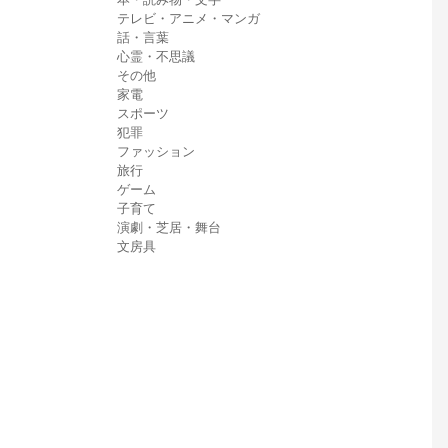
テレビ・アニメ・マンガ
話・言葉
心霊・不思議
その他
家電
スポーツ
犯罪
ファッション
旅行
ゲーム
子育て
演劇・芝居・舞台
文房具