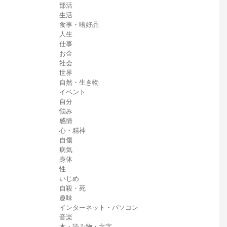
部活
生活
食事・嗜好品
人生
仕事
お金
社会
世界
自然・生き物
イベント
自分
悩み
感情
心・精神
自傷
病気
身体
性
いじめ
自殺・死
趣味
インターネット・パソコン
音楽
本・読み物・文字