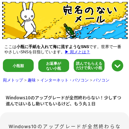
ここは
小瓶に手紙を入れて海に流すようなSNS
です。世界で一番
やさしいSNSを目指しています。
▶ 宛メとは？
お返事が
読んでもらえる
小瓶順
だけで良い小瓶
ない小瓶
宛メトップ
>
趣味
>
インターネット・パソコン
>
パソコン
Windows10のアップグレードが全然終わらない！少しずつ
進んではいるし動いてもいるけど、もう丸１日
Windows10のアップグレードが全然終わらな