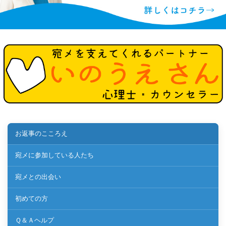
お返事のこころえ
宛メに参加している人たち
宛メとの出会い
初めての方
Ｑ＆Ａヘルプ