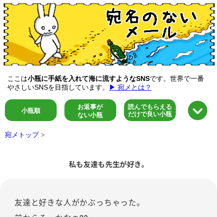
ここは
小瓶に手紙を入れて海に流すようなSNS
です。世界で一番
やさしいSNSを目指しています。
▶ 宛メとは？
お返事が
読んでもらえる
小瓶順
だけで良い小瓶
ない小瓶
宛メトップ
>
私も友達も先生が好き。
友達と好きな人がかぶっちゃった。