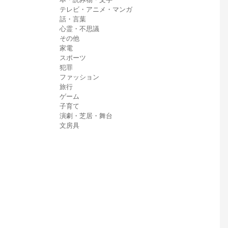
テレビ・アニメ・マンガ
話・言葉
心霊・不思議
その他
家電
スポーツ
犯罪
ファッション
旅行
ゲーム
子育て
演劇・芝居・舞台
文房具