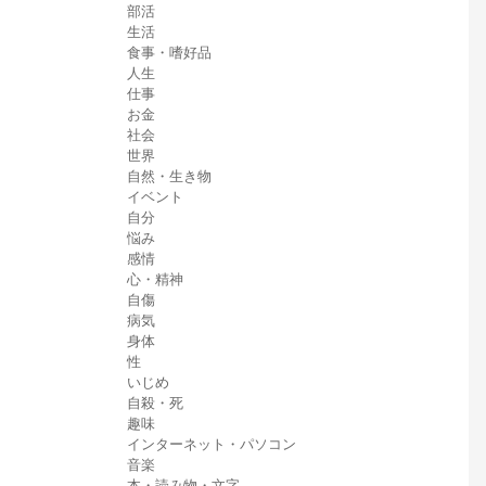
部活
生活
食事・嗜好品
人生
仕事
お金
社会
世界
自然・生き物
イベント
自分
悩み
感情
心・精神
自傷
病気
身体
性
いじめ
自殺・死
趣味
インターネット・パソコン
音楽
本・読み物・文字