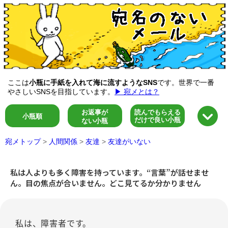
ここは
小瓶に手紙を入れて海に流すようなSNS
です。世界で一番
やさしいSNSを目指しています。
▶ 宛メとは？
お返事が
読んでもらえる
小瓶順
だけで良い小瓶
ない小瓶
宛メトップ
>
人間関係
>
友達
>
友達がいない
私は人よりも多く障害を持っています。“言葉”が話せませ
ん。目の焦点が合いません。どこ見てるか分かりません
私は、障害者です。