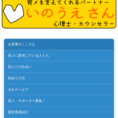
お返事のこころえ
宛メに参加している人たち
宛メとの出会い
初めての方
Ｑ＆Ａヘルプ
宛メ、サポーター募集！
運営委員紹介