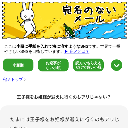
ここは
小瓶に手紙を入れて海に流すようなSNS
です。世界で一番
やさしいSNSを目指しています。
▶ 宛メとは？
お返事が
読んでもらえる
小瓶順
だけで良い小瓶
ない小瓶
宛メトップ
>
王子様をお姫様が迎えに行くのもアリじゃない？
たまには王子様をお姫様が迎えに行くのもアリじ