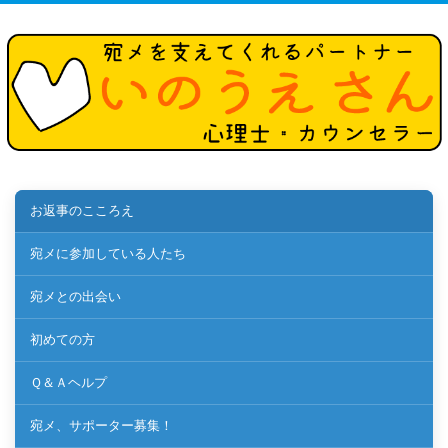
お返事のこころえ
宛メに参加している人たち
宛メとの出会い
初めての方
Ｑ＆Ａヘルプ
宛メ、サポーター募集！