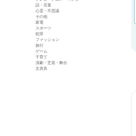
話・言葉
心霊・不思議
その他
家電
スポーツ
犯罪
ファッション
旅行
ゲーム
子育て
演劇・芝居・舞台
文房具