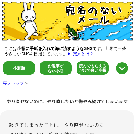
ここは
小瓶に手紙を入れて海に流すようなSNS
です。世界で一番
やさしいSNSを目指しています。
▶ 宛メとは？
お返事が
読んでもらえる
小瓶順
だけで良い小瓶
ない小瓶
宛メトップ
>
やり直せないのに、やり直したいと悔やみ続けてしまいます
起きてしまったことは やり直せないのに