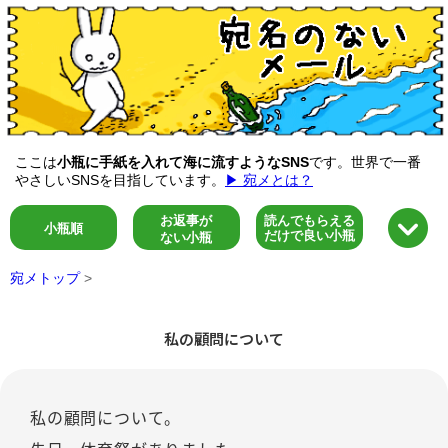
ここは
小瓶に手紙を入れて海に流すようなSNS
です。世界で一番
やさしいSNSを目指しています。
▶ 宛メとは？
お返事が
読んでもらえる
小瓶順
だけで良い小瓶
ない小瓶
宛メトップ
>
私の顧問について
私の顧問について。