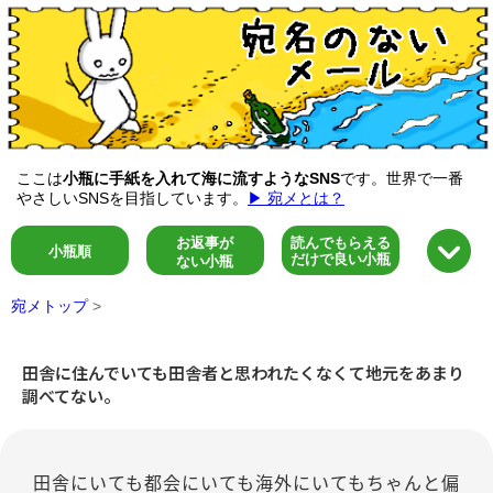
ここは
小瓶に手紙を入れて海に流すようなSNS
です。世界で一番
やさしいSNSを目指しています。
▶ 宛メとは？
お返事が
読んでもらえる
小瓶順
だけで良い小瓶
ない小瓶
宛メトップ
>
田舎に住んでいても田舎者と思われたくなくて地元をあまり
調べてない。
田舎にいても都会にいても海外にいてもちゃんと偏