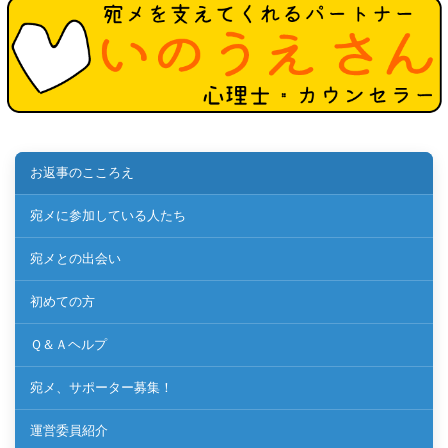
お返事のこころえ
宛メに参加している人たち
宛メとの出会い
初めての方
Ｑ＆Ａヘルプ
宛メ、サポーター募集！
運営委員紹介