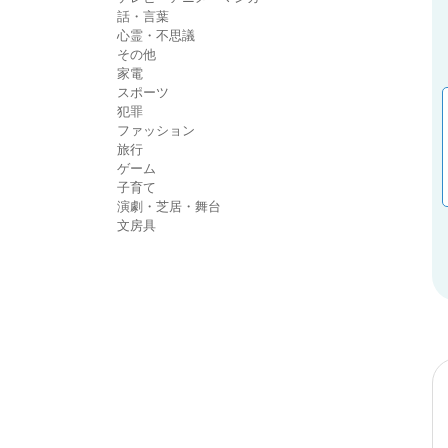
話・言葉
心霊・不思議
その他
家電
スポーツ
犯罪
ファッション
旅行
ゲーム
子育て
演劇・芝居・舞台
文房具