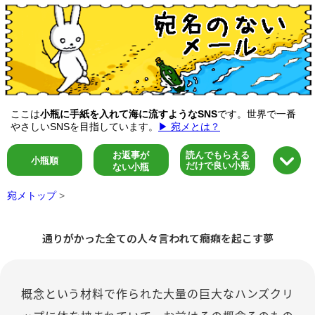
ここは
小瓶に手紙を入れて海に流すようなSNS
です。世界で一番
やさしいSNSを目指しています。
▶ 宛メとは？
お返事が
読んでもらえる
小瓶順
だけで良い小瓶
ない小瓶
宛メトップ
>
通りがかった全ての人々言われて癇癪を起こす夢
概念という材料で作られた大量の巨大なハンズクリ