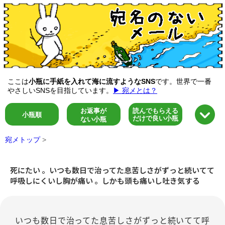
ここは
小瓶に手紙を入れて海に流すようなSNS
です。世界で一番
やさしいSNSを目指しています。
▶ 宛メとは？
お返事が
読んでもらえる
小瓶順
だけで良い小瓶
ない小瓶
宛メトップ
>
死にたい 。いつも数日で治ってた息苦しさがずっと続いてて
呼吸しにくいし胸が痛い 。しかも頭も痛いし吐き気する
いつも数日で治ってた息苦しさがずっと続いてて呼