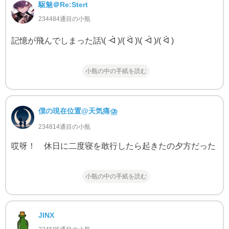
駆魅＠Re:Stert
234484通目の小瓶
記憶が飛んでしまった話\( ᐙ )/( ᐛ )\( ᐙ )/( ᐛ )
小瓶の中の手紙を読む
僕の現在位置@天気痛⛈
234814通目の小瓶
哎呀！ 休日に二度寝を敢行したら起きたの夕方だった
小瓶の中の手紙を読む
JINX