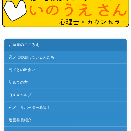
お返事のこころえ
宛メに参加している人たち
宛メとの出会い
初めての方
Ｑ＆Ａヘルプ
宛メ、サポーター募集！
運営委員紹介