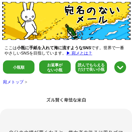
ここは
小瓶に手紙を入れて海に流すようなSNS
です。世界で一番
やさしいSNSを目指しています。
▶ 宛メとは？
お返事が
読んでもらえる
小瓶順
だけで良い小瓶
ない小瓶
宛メトップ
>
ズル賢く卑怯な米白