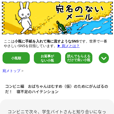
ここは
小瓶に手紙を入れて海に流すようなSNS
です。世界で一番
やさしいSNSを目指しています。
▶ 宛メとは？
お返事が
読んでもらえる
小瓶順
だけで良い小瓶
ない小瓶
宛メトップ
>
コンビニ編 おばちゃんはむすめ（仮）のためにがんばるの
だ！ 寝不足のハイテンション
コンビニで次々、学生バイトさんと知り合いになっ