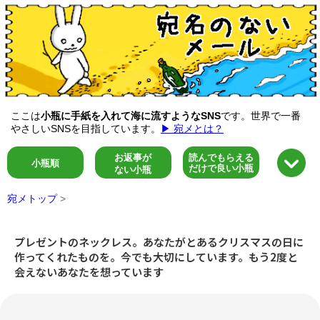
ここは
小瓶に手紙を入れて海に流すようなSNS
です。世界で一番
やさしいSNSを目指しています。
▶ 宛メとは？
お返事が
読んでもらえる
小瓶順
だけで良い小瓶
ない小瓶
宛メトップ
>
プレゼントのネックレス。あなたがとあるクリスマスの日に
作ってくれたものを。今でも大切にしています。もう2度と
会えないあなたを想っています