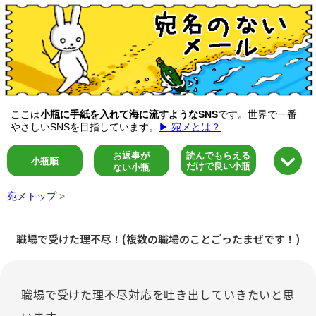
ここは
小瓶に手紙を入れて海に流すようなSNS
です。世界で一番
やさしいSNSを目指しています。
▶ 宛メとは？
お返事が
読んでもらえる
小瓶順
だけで良い小瓶
ない小瓶
宛メトップ
>
職場で受けた理不尽！(複数の職場のことごったまぜです！)
職場で受けた理不尽対応を吐き出していきたいと思