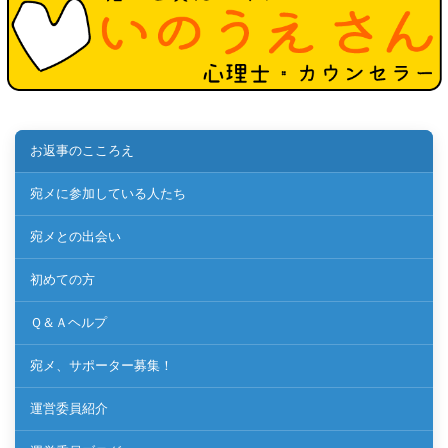
お返事のこころえ
宛メに参加している人たち
宛メとの出会い
初めての方
Ｑ＆Ａヘルプ
宛メ、サポーター募集！
運営委員紹介