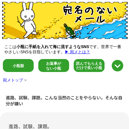
ここは
小瓶に手紙を入れて海に流すようなSNS
です。世界で一番
やさしいSNSを目指しています。
▶ 宛メとは？
お返事が
読んでもらえる
小瓶順
だけで良い小瓶
ない小瓶
宛メトップ
>
進路、試験、課題。こんな当然のことをやらない。そんな自
分が嫌い
進路、試験、課題。