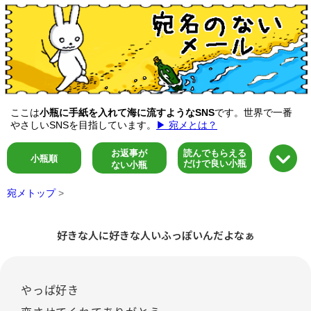
ここは
小瓶に手紙を入れて海に流すようなSNS
です。世界で一番
やさしいSNSを目指しています。
▶ 宛メとは？
お返事が
読んでもらえる
小瓶順
だけで良い小瓶
ない小瓶
宛メトップ
>
好きな人に好きな人いふっぽいんだよなぁ
やっぱ好き