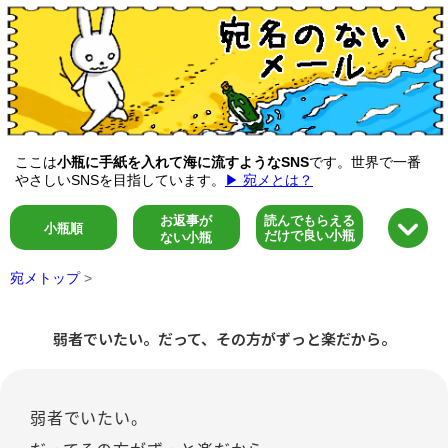
ここは
小瓶に手紙を入れて海に流すようなSNS
です。世界で一番
やさしいSNSを目指しています。
▶ 宛メとは？
お返事が
読んでもらえる
小瓶順
だけで良い小瓶
ない小瓶
宛メトップ
>
弱者でいたい。だって、その方がずっと楽だから。
弱者でいたい。