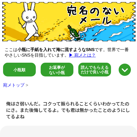
ここは
小瓶に手紙を入れて海に流すようなSNS
です。世界で一番
やさしいSNSを目指しています。
▶ 宛メとは？
お返事が
読んでもらえる
小瓶順
だけで良い小瓶
ない小瓶
宛メトップ
>
俺はさ弱いんだ。コクって振られることくらいわかってたの
にさ。また後悔してるよ。でも君は無かったことのようにし
てるよね