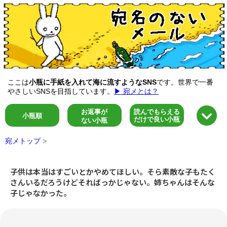
ここは
小瓶に手紙を入れて海に流すようなSNS
です。世界で一番
やさしいSNSを目指しています。
▶ 宛メとは？
お返事が
読んでもらえる
小瓶順
だけで良い小瓶
ない小瓶
宛メトップ
>
子供は本当はすごいとかやめてほしい。そら素敵な子もたく
さんいるだろうけどそればっかじゃない。姉ちゃんはそんな
子じゃなかった。